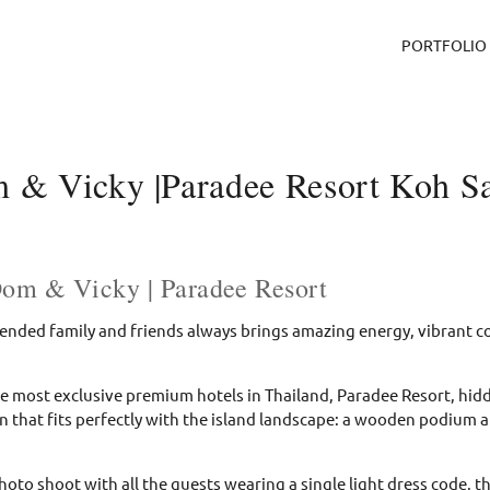
PORTFOLIO
 & Vicky |Paradee Resort Koh S
om & Vicky | Paradee Resort
tended family and friends always brings amazing energy, vibrant c
e most exclusive premium hotels in Thailand, Paradee Resort, hid
 that fits perfectly with the island landscape: a wooden podium 
photo shoot with all the guests wearing a single light dress code, 