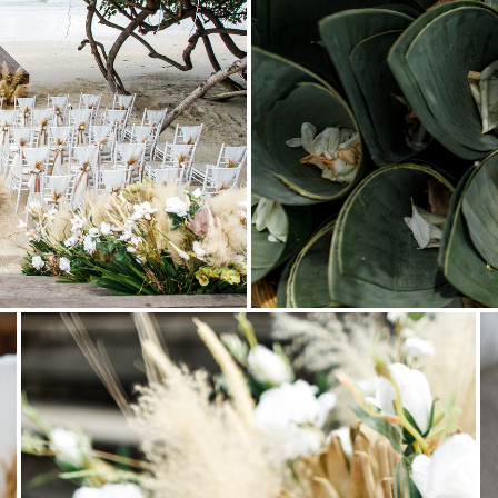
Resort. Сочетание теплого
 бескрайней лазури океана