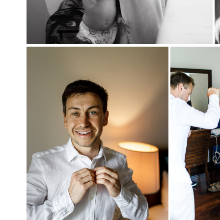
Семейная свадьба как она есть. Репортажная
фотография — это умение ловить моменты, которые
невозможно повторить или срежиссировать.