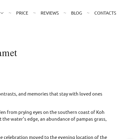
PRICE
REVIEWS
BLOG
CONTACTS
amet
ontrasts, and memories that stay with loved ones
den from prying eyes on the southern coast of Koh
at the water’s edge, an abundance of pampas grass,
the celebration moved to the evening location of the