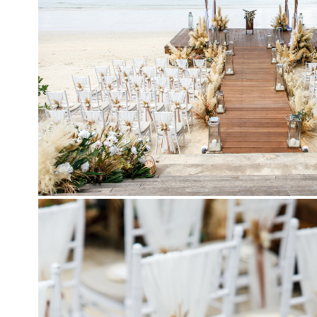
Идеальная геометрия свадебной зоны на побережье Paradee 
натурального дерева, песочных оттенков пампасной травы и
создает безупречную эстетику островной роскоши.