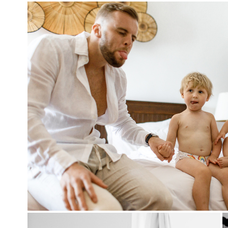
Каждая деталь имеет значение. Элегантный декор стульев
Кьявари воздушным фатином и сухоцветами в тон общей
концепции, а также плетеные веера, которые бережно
приготовили для комфорта каждого гостя.
Утро жениха в Paradee Resort: когда в сборах помогают лучш